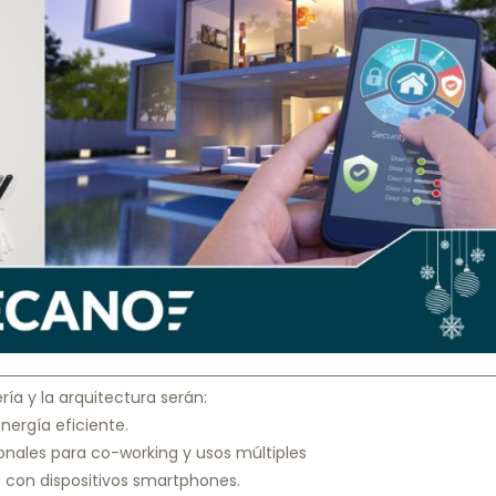
ía y la arquitectura serán:
nergía eficiente.
ionales para co-working y usos múltiples
s con dispositivos smartphones.