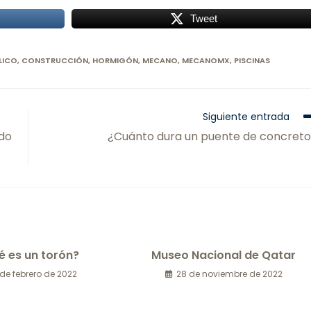
Tweet
LICO
,
CONSTRUCCIÓN
,
HORMIGÓN
,
MECANO
,
MECANOMX
,
PISCINAS
Siguiente entrada
do
¿Cuánto dura un puente de concret
é es un torón?
Museo Nacional de Qatar
 de febrero de 2022
28 de noviembre de 2022