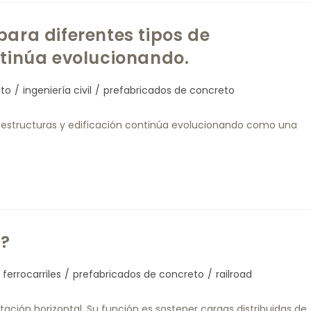
para diferentes tipos de
ntinúa evolucionando.
to
/
ingeniería civil
/
prefabricados de concreto
e estructuras y edificación continúa evolucionando como una
o?
ferrocarriles
/
prefabricados de concreto
/
railroad
tación horizontal. Su función es sostener cargas distribuidas de