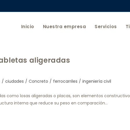
Inicio
Nuestra empresa
Servicios
T
abletas aligeradas
a
/
ciudades
/
Concreto
/
ferrocarriles
/
ingeniería civil
das como losas aligeradas o placas, son elementos constructivo
tructura interna que reduce su peso en comparación…