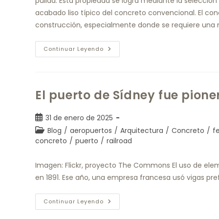
pulida. Esta propiedad se logra mediante la selecció
acabado liso típico del concreto convencional. El conc
construcción, especialmente donde se requiere una m
Continuar Leyendo
El puerto de Sídney fue pione
31 de enero de 2025
Blog
/
aeropuertos
/
Arquitectura
/
Concreto
/
fe
concreto
/
puerto
/
railroad
Imagen: Flickr, proyecto The Commons El uso de el
en 1891. Ese año, una empresa francesa usó vigas pr
Continuar Leyendo