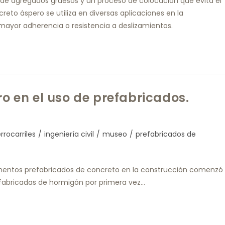
n de agregados gruesos y un proceso de colocación que evita el
reto áspero se utiliza en diversas aplicaciones en la
ayor adherencia o resistencia a deslizamientos.
ro en el uso de prefabricados.
rrocarriles
/
ingeniería civil
/
museo
/
prefabricados de
ementos prefabricados de concreto en la construcción comenzó
efabricadas de hormigón por primera vez…