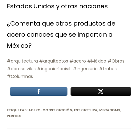
Estados Unidos y otras naciones.
¿Comenta que otros productos de
acero conoces que se importan a
México?
#arquitectura #arquitectos #acero #México #Obras
#obrasciviles #ingenieríacivil #ingenieria #trabes
#Columnas
ETIQUETAS
:
ACERO
,
CONSTRUCCIÓN
,
ESTRUCTURA
,
MECANOMX
,
PERFILES