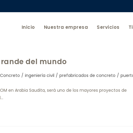
Inicio
Nuestra empresa
Servicios
T
 grande del mundo
Concreto
/
ingeniería civil
/
prefabricados de concreto
/
puert
EOM en Arabia Saudita, será uno de los mayores proyectos de
l…