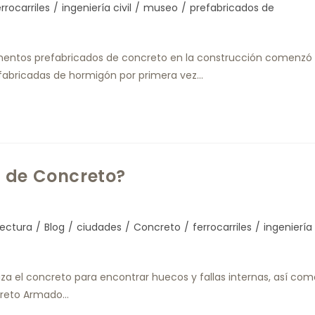
rrocarriles
/
ingeniería civil
/
museo
/
prefabricados de
ementos prefabricados de concreto en la construcción comenzó
efabricadas de hormigón por primera vez…
 de Concreto?
tectura
/
Blog
/
ciudades
/
Concreto
/
ferrocarriles
/
ingeniería
za el concreto para encontrar huecos y fallas internas, así com
ncreto Armado…