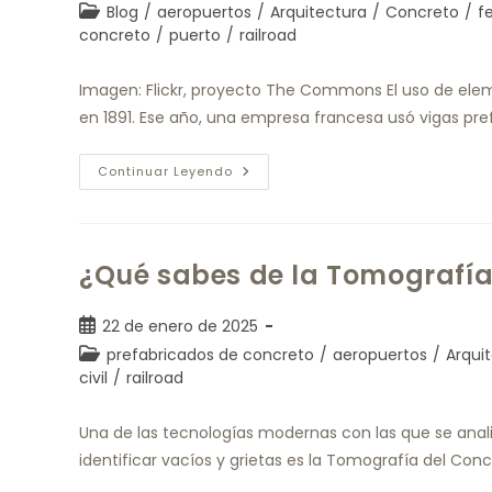
Blog
/
aeropuertos
/
Arquitectura
/
Concreto
/
fe
concreto
/
puerto
/
railroad
Imagen: Flickr, proyecto The Commons El uso de el
en 1891. Ese año, una empresa francesa usó vigas pr
Continuar Leyendo
¿Qué sabes de la Tomografía
22 de enero de 2025
prefabricados de concreto
/
aeropuertos
/
Arqui
civil
/
railroad
Una de las tecnologías modernas con las que se anali
identificar vacíos y grietas es la Tomografía del Co