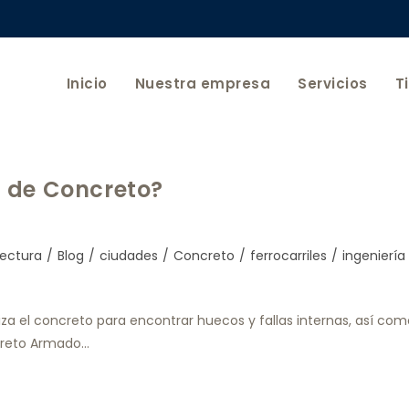
Inicio
Nuestra empresa
Servicios
T
 de Concreto?
tectura
/
Blog
/
ciudades
/
Concreto
/
ferrocarriles
/
ingeniería
za el concreto para encontrar huecos y fallas internas, así com
ncreto Armado…