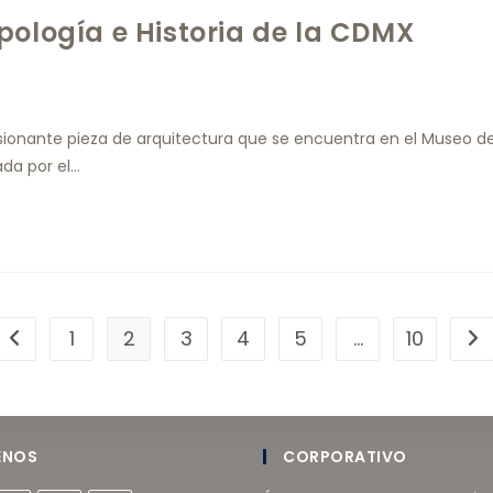
pología e Historia de la CDMX
sionante pieza de arquitectura que se encuentra en el Museo d
ada por el…
1
2
3
4
5
…
10
ENOS
CORPORATIVO